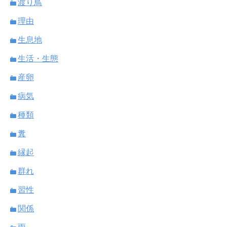
渡り鳥
理由
生息地
生活・生態
産卵
病気
種類
糞
縁起
群れ
習性
関係