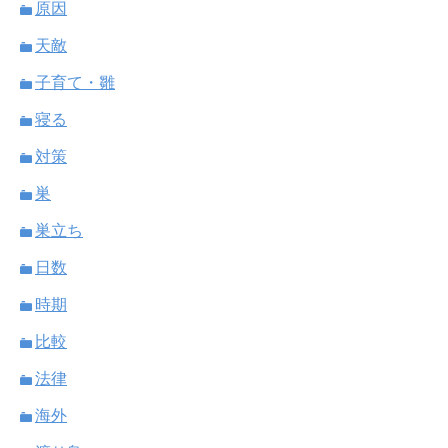
原因
天敵
子育て・雛
寝る
対策
巣
巣立ち
日数
時期
比較
法律
海外