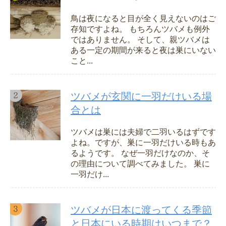
鳥は夜になると目が全く見えないのはご
存知ですよね。 もちろんツバメも例外
ではありません。 そして、親ツバメは
ある一定の期間が来ると夜は巣にいない
こと...
ツバメが玄関に一羽だけいる場
合とは
ツバメは巣には夫婦で二羽いるはずです
よね。ですが、巣に一羽だけいる時もあ
るようです。 なぜ一羽だけなのか、そ
の理由について調べてみました。 巣に
一羽だけ...
ツバメが日本に渡ってくる季節
と日本にいる時期はいつまで？