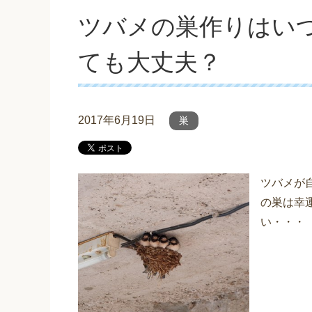
ツバメの巣作りはい
ても大丈夫？
2017年6月19日
巣
ツバメが
の巣は幸
い・・・