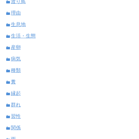
渡り鳥
理由
生息地
生活・生態
産卵
病気
種類
糞
縁起
群れ
習性
関係