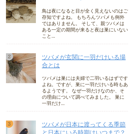
鳥は夜になると目が全く見えないのはご
存知ですよね。 もちろんツバメも例外
ではありません。 そして、親ツバメは
ある一定の期間が来ると夜は巣にいない
こと...
ツバメが玄関に一羽だけいる場
合とは
ツバメは巣には夫婦で二羽いるはずです
よね。ですが、巣に一羽だけいる時もあ
るようです。 なぜ一羽だけなのか、そ
の理由について調べてみました。 巣に
一羽だけ...
ツバメが日本に渡ってくる季節
と日本にいる時期はいつまで？