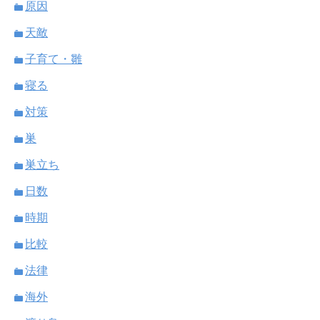
原因
天敵
子育て・雛
寝る
対策
巣
巣立ち
日数
時期
比較
法律
海外