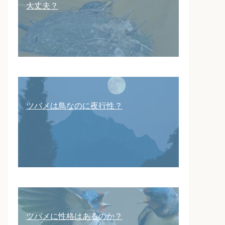
大丈夫？
ツバメは鳥なのに夜行性？
ツバメに性格はあるのか？