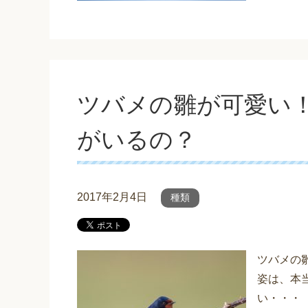
ツバメの雛が可愛い
がいるの？
2017年2月4日
種類
ツバメの
姿は、本
い・・・