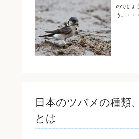
のでしょ
う。・・
日本のツバメの種類
とは