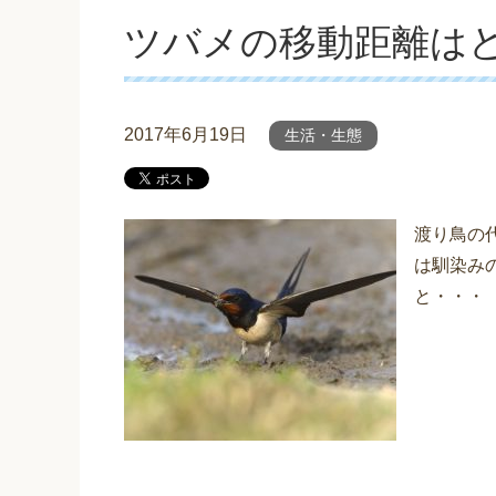
ツバメの移動距離は
2017年6月19日
生活・生態
渡り鳥の
は馴染み
と・・・