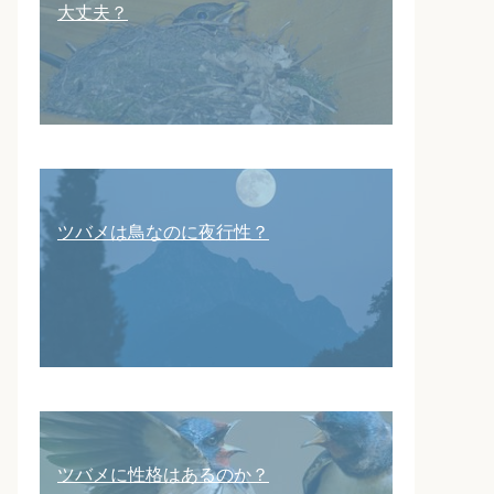
大丈夫？
ツバメは鳥なのに夜行性？
ツバメに性格はあるのか？