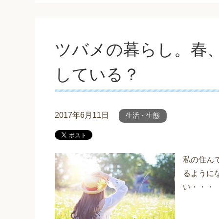
ツバメの暮らし。春
している？
2017年6月11日
生活・生態
私の住ん
るように
い・・・