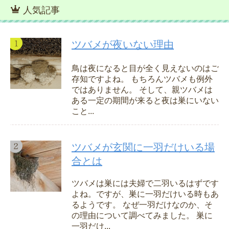
人気記事
ツバメが夜いない理由
鳥は夜になると目が全く見えないのはご
存知ですよね。 もちろんツバメも例外
ではありません。 そして、親ツバメは
ある一定の期間が来ると夜は巣にいない
こと...
ツバメが玄関に一羽だけいる場
合とは
ツバメは巣には夫婦で二羽いるはずです
よね。ですが、巣に一羽だけいる時もあ
るようです。 なぜ一羽だけなのか、そ
の理由について調べてみました。 巣に
一羽だけ...