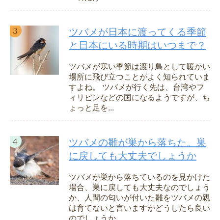
ツバメが日本に渡ってくる季節
と日本にいる時期はいつまで？
ツバメが寒い季節は渡り鳥として暖かい
場所に飛び立つことがよく知られていま
すよね。 ツバメが行く先は、台湾やフ
ィリピンなどの国になるようですが、ち
ょっと足を...
ツバメの雛が巣から落ちた。巣
に戻しても大丈夫でしょうか
ツバメが巣から落ちているのを見かけた
場合、巣に戻しても大丈夫なのでしょう
か、人間の匂いが付いた雛をツバメの親
は育てないと言いますがどうしたら良い
のでしょうか ...