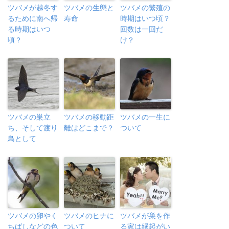
ツバメが越冬す
ツバメの生態と
ツバメの繁殖の
るために南へ帰
寿命
時期はいつ頃？
る時期はいつ
回数は一回だ
頃？
け？
ツバメの巣立
ツバメの移動距
ツバメの一生に
ち、そして渡り
離はどこまで？
ついて
鳥として
ツバメの卵やく
ツバメのヒナに
ツバメが巣を作
ちばしなどの色
ついて
る家は縁起がい