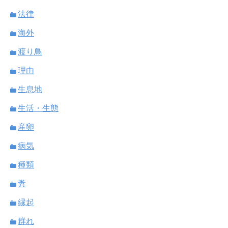
法律
海外
渡り鳥
理由
生息地
生活・生態
産卵
病気
種類
糞
縁起
群れ