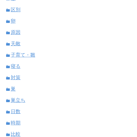
区別
卵
原因
天敵
子育て・雛
寝る
対策
巣
巣立ち
日数
時期
比較