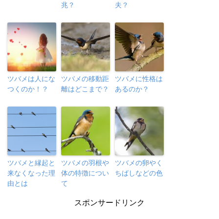
兆？
夫？
ツバメは人にな
ツバメの移動距
ツバメに性格は
つくのか！？
離はどこまで？
あるのか？
ツバメと縁起と
ツバメの羽根や
ツバメの卵やく
来なくなった理
体の特徴につい
ちばしなどの色
由とは
て
スポンサードリンク