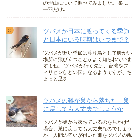
の理由について調べてみました。 巣に
一羽だけ...
ツバメが日本に渡ってくる季節
と日本にいる時期はいつまで？
ツバメが寒い季節は渡り鳥として暖かい
場所に飛び立つことがよく知られていま
すよね。 ツバメが行く先は、台湾やフ
ィリピンなどの国になるようですが、ち
ょっと足を...
ツバメの雛が巣から落ちた。巣
に戻しても大丈夫でしょうか
ツバメが巣から落ちているのを見かけた
場合、巣に戻しても大丈夫なのでしょう
か、人間の匂いが付いた雛をツバメの親