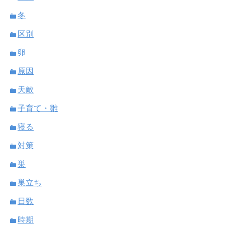
冬
区別
卵
原因
天敵
子育て・雛
寝る
対策
巣
巣立ち
日数
時期