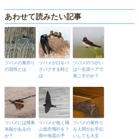
あわせて読みたい記事
ツバメの巣作り
ツバメが口をパ
ツバメのつがい
の習性とは
クパクする時と
は一生涯ペアで
は
過ごすのか？
ツバメには帰巣
ツバメが低く飛
ツバメの巣作り
本能があるの
ぶ低空飛行を？
を人間がお手伝
か？
雨や地震の予
いしても大丈