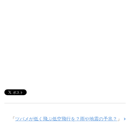
「
ツバメが低く飛ぶ低空飛行を？雨や地震の予兆？
」