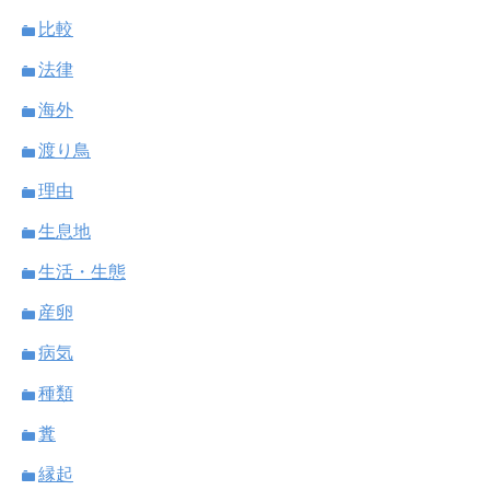
比較
法律
海外
渡り鳥
理由
生息地
生活・生態
産卵
病気
種類
糞
縁起