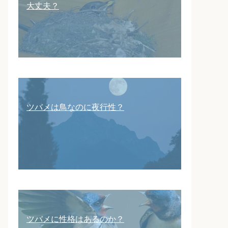
大丈夫？
ツバメは鳥なのに夜行性？
ツバメに性格はあるのか？