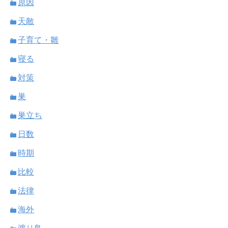
原因
天敵
子育て・雛
寝る
対策
巣
巣立ち
日数
時期
比較
法律
海外