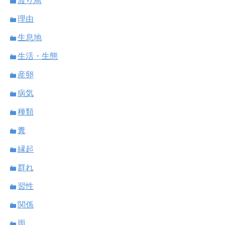
渡り鳥
理由
生息地
生活・生態
産卵
病気
種類
糞
縁起
群れ
習性
関係
雨