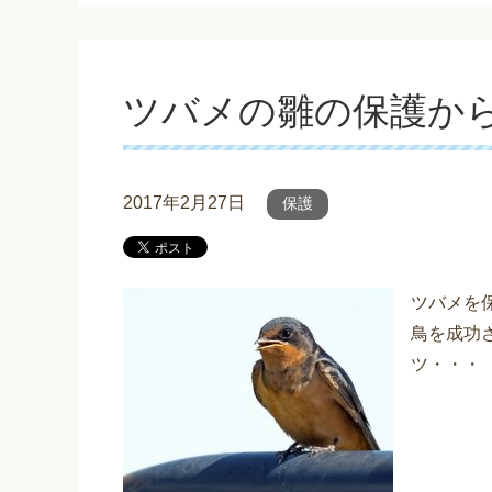
ツバメの雛の保護か
2017年2月27日
保護
ツバメを
鳥を成功
ツ・・・