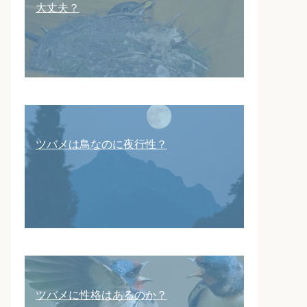
大丈夫？
ツバメは鳥なのに夜行性？
ツバメに性格はあるのか？