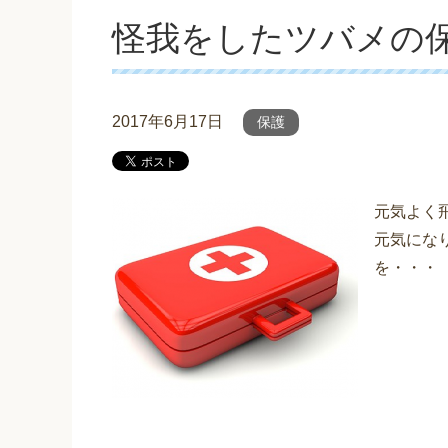
怪我をしたツバメの
2017年6月17日
保護
元気よく
元気にな
を・・・