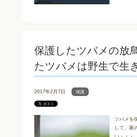
保護したツバメの放
たツバメは野生で生
2017年2月7日
保護
ツバメを
して、家
い・・・