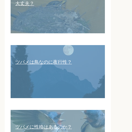
大丈夫？
ツバメは鳥なのに夜行性？
ツバメに性格はあるのか？