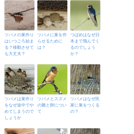
ツバメの巣作り
ツバメに巣を作
つばめはなぜ日
はいつごろ始ま
らせるために
本まで飛んでく
る？移動させて
は？
るのでしょう
も大丈夫？
か？
ツバメは巣作り
ツバメとスズメ
ツバメはなぜ民
をなぜ途中でや
の雛と卵につい
家に巣をつくる
めてしまうので
て
の？
しょうか