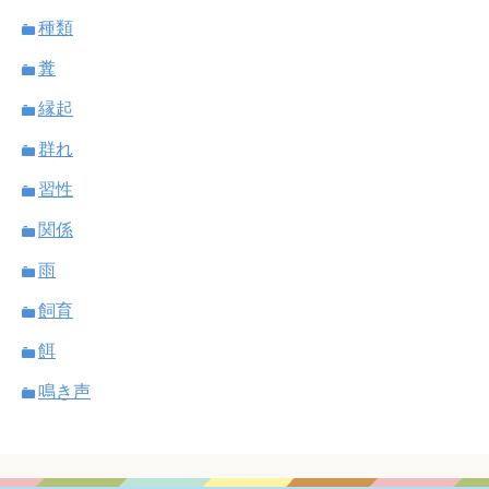
種類
糞
縁起
群れ
習性
関係
雨
飼育
餌
鳴き声