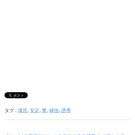
タグ :
場所
,
安定
,
糞
,
補強
,
誘導