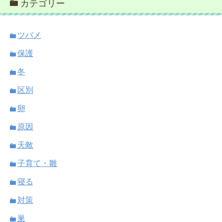
カテゴリー
ツバメ
保護
冬
区別
卵
原因
天敵
子育て・雛
寝る
対策
巣