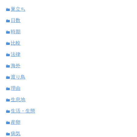
巣立ち
日数
時期
比較
法律
海外
渡り鳥
理由
生息地
生活・生態
産卵
病気