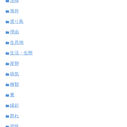
法律
海外
渡り鳥
理由
生息地
生活・生態
産卵
病気
種類
糞
縁起
群れ
習性