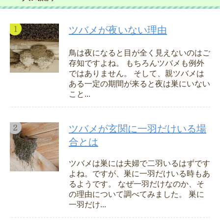
ツバメが夜いない理由
鳥は夜になると目が全く見えないのはご
存知ですよね。 もちろんツバメも例外
ではありません。 そして、親ツバメは
ある一定の期間が来ると夜は巣にいない
こと...
ツバメが玄関に一羽だけいる場
合とは
ツバメは巣には夫婦で二羽いるはずです
よね。ですが、巣に一羽だけいる時もあ
るようです。 なぜ一羽だけなのか、そ
の理由について調べてみました。 巣に
一羽だけ...