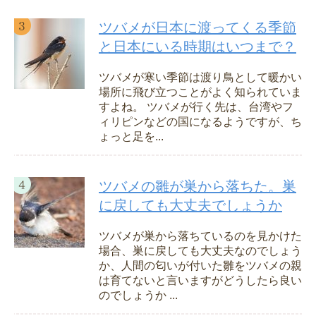
ツバメが日本に渡ってくる季節
と日本にいる時期はいつまで？
ツバメが寒い季節は渡り鳥として暖かい
場所に飛び立つことがよく知られていま
すよね。 ツバメが行く先は、台湾やフ
ィリピンなどの国になるようですが、ち
ょっと足を...
ツバメの雛が巣から落ちた。巣
に戻しても大丈夫でしょうか
ツバメが巣から落ちているのを見かけた
場合、巣に戻しても大丈夫なのでしょう
か、人間の匂いが付いた雛をツバメの親
は育てないと言いますがどうしたら良い
のでしょうか ...