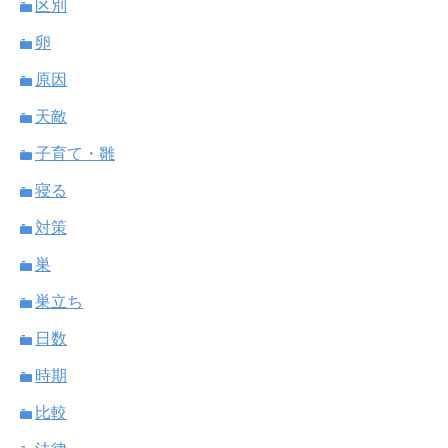
区別
卵
原因
天敵
子育て・雛
寝る
対策
巣
巣立ち
日数
時期
比較