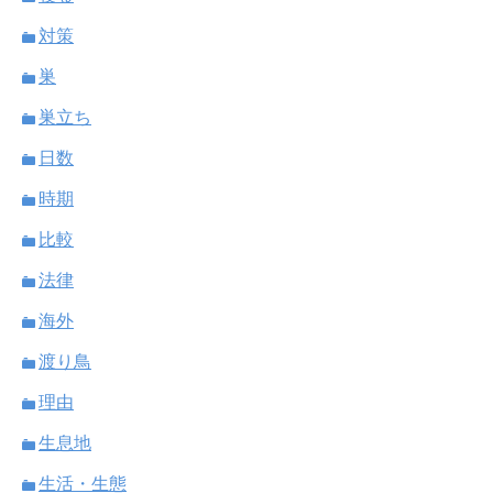
対策
巣
巣立ち
日数
時期
比較
法律
海外
渡り鳥
理由
生息地
生活・生態