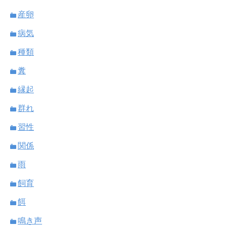
産卵
病気
種類
糞
縁起
群れ
習性
関係
雨
飼育
餌
鳴き声