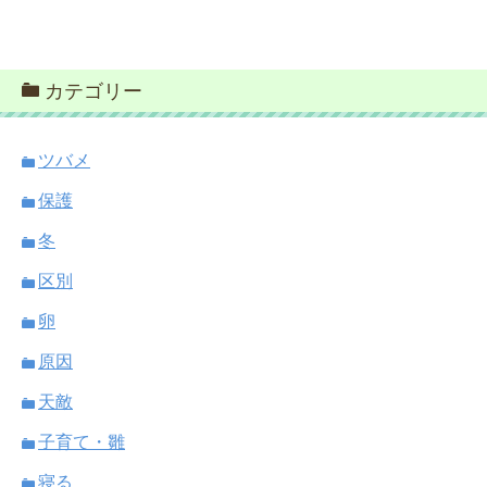
カテゴリー
ツバメ
保護
冬
区別
卵
原因
天敵
子育て・雛
寝る