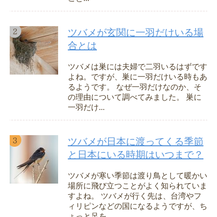
ツバメが玄関に一羽だけいる場
合とは
ツバメは巣には夫婦で二羽いるはずです
よね。ですが、巣に一羽だけいる時もあ
るようです。 なぜ一羽だけなのか、そ
の理由について調べてみました。 巣に
一羽だけ...
ツバメが日本に渡ってくる季節
と日本にいる時期はいつまで？
ツバメが寒い季節は渡り鳥として暖かい
場所に飛び立つことがよく知られていま
すよね。 ツバメが行く先は、台湾やフ
ィリピンなどの国になるようですが、ち
ょっと足を...