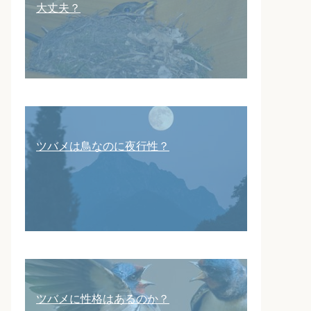
大丈夫？
ツバメは鳥なのに夜行性？
ツバメに性格はあるのか？