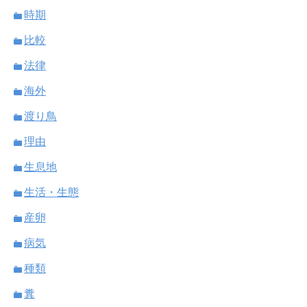
時期
比較
法律
海外
渡り鳥
理由
生息地
生活・生態
産卵
病気
種類
糞