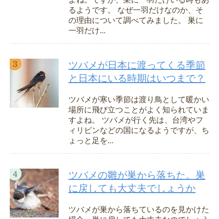
るようです。 なぜ一羽だけなのか、そ
の理由について調べてみました。 巣に
一羽だけ...
ツバメが日本に渡ってくる季節
と日本にいる時期はいつまで？
ツバメが寒い季節は渡り鳥として暖かい
場所に飛び立つことがよく知られていま
すよね。 ツバメが行く先は、台湾やフ
ィリピンなどの国になるようですが、ち
ょっと足を...
ツバメの雛が巣から落ちた。巣
に戻しても大丈夫でしょうか
ツバメが巣から落ちているのを見かけた