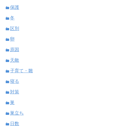
保護
冬
区別
卵
原因
天敵
子育て・雛
寝る
対策
巣
巣立ち
日数