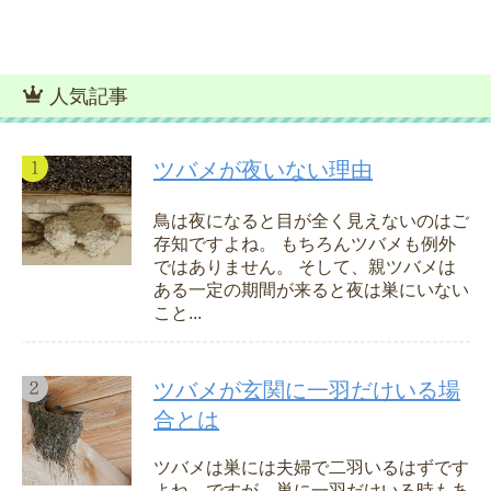
人気記事
ツバメが夜いない理由
鳥は夜になると目が全く見えないのはご
存知ですよね。 もちろんツバメも例外
ではありません。 そして、親ツバメは
ある一定の期間が来ると夜は巣にいない
こと...
ツバメが玄関に一羽だけいる場
合とは
ツバメは巣には夫婦で二羽いるはずです
よね。ですが、巣に一羽だけいる時もあ