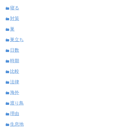
寝る
対策
巣
巣立ち
日数
時期
比較
法律
海外
渡り鳥
理由
生息地