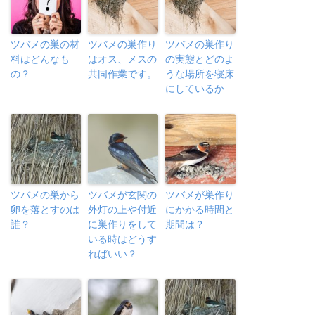
ツバメの巣の材
ツバメの巣作り
ツバメの巣作り
料はどんなも
はオス、メスの
の実態とどのよ
の？
共同作業です。
うな場所を寝床
にしているか
ツバメの巣から
ツバメが玄関の
ツバメが巣作り
卵を落とすのは
外灯の上や付近
にかかる時間と
誰？
に巣作りをして
期間は？
いる時はどうす
ればいい？