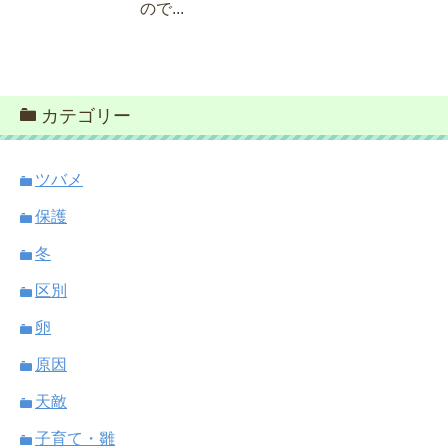
ので...
カテゴリー
ツバメ
保護
冬
区別
卵
原因
天敵
子育て・雛