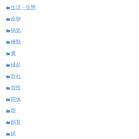
生活・生態
産卵
病気
種類
糞
縁起
群れ
習性
関係
雨
飼育
餌