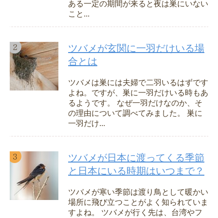
ある一定の期間が来ると夜は巣にいない
こと...
ツバメが玄関に一羽だけいる場
合とは
ツバメは巣には夫婦で二羽いるはずです
よね。ですが、巣に一羽だけいる時もあ
るようです。 なぜ一羽だけなのか、そ
の理由について調べてみました。 巣に
一羽だけ...
ツバメが日本に渡ってくる季節
と日本にいる時期はいつまで？
ツバメが寒い季節は渡り鳥として暖かい
場所に飛び立つことがよく知られていま
すよね。 ツバメが行く先は、台湾やフ