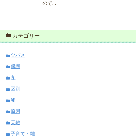
ので...
カテゴリー
ツバメ
保護
冬
区別
卵
原因
天敵
子育て・雛