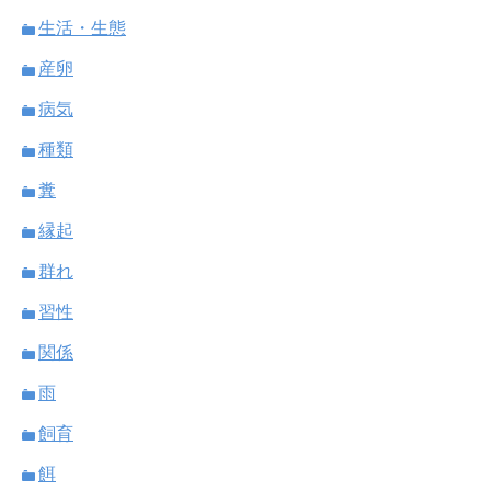
生活・生態
産卵
病気
種類
糞
縁起
群れ
習性
関係
雨
飼育
餌