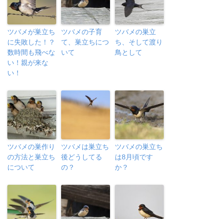
ツバメが巣立ち
ツバメの子育
ツバメの巣立
に失敗した！？
て、巣立ちにつ
ち、そして渡り
数時間も飛べな
いて
鳥として
い！親が来な
い！
ツバメの巣作り
ツバメは巣立ち
ツバメの巣立ち
の方法と巣立ち
後どうしてる
は8月頃です
について
の？
か？