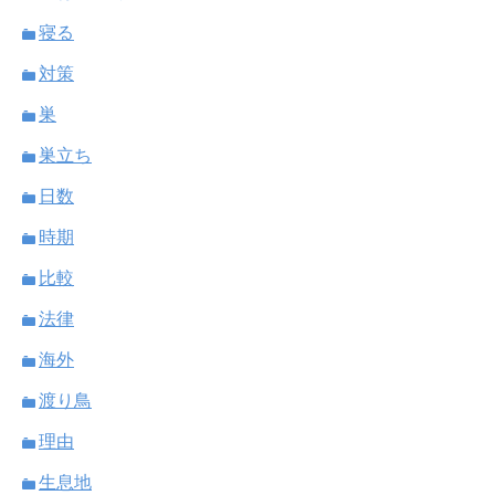
寝る
対策
巣
巣立ち
日数
時期
比較
法律
海外
渡り鳥
理由
生息地