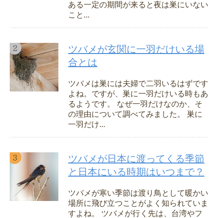
ある一定の期間が来ると夜は巣にいない
こと...
ツバメが玄関に一羽だけいる場
合とは
ツバメは巣には夫婦で二羽いるはずです
よね。ですが、巣に一羽だけいる時もあ
るようです。 なぜ一羽だけなのか、そ
の理由について調べてみました。 巣に
一羽だけ...
ツバメが日本に渡ってくる季節
と日本にいる時期はいつまで？
ツバメが寒い季節は渡り鳥として暖かい
場所に飛び立つことがよく知られていま
すよね。 ツバメが行く先は、台湾やフ