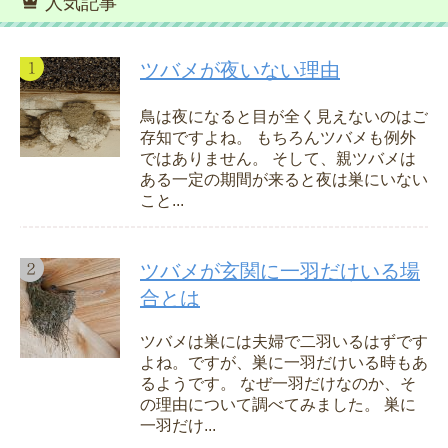
人気記事
ツバメが夜いない理由
鳥は夜になると目が全く見えないのはご
存知ですよね。 もちろんツバメも例外
ではありません。 そして、親ツバメは
ある一定の期間が来ると夜は巣にいない
こと...
ツバメが玄関に一羽だけいる場
合とは
ツバメは巣には夫婦で二羽いるはずです
よね。ですが、巣に一羽だけいる時もあ
るようです。 なぜ一羽だけなのか、そ
の理由について調べてみました。 巣に
一羽だけ...