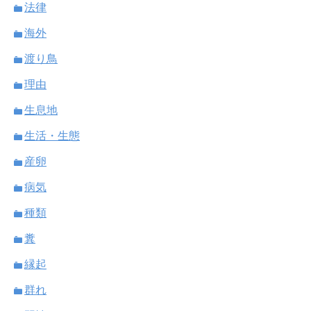
法律
海外
渡り鳥
理由
生息地
生活・生態
産卵
病気
種類
糞
縁起
群れ