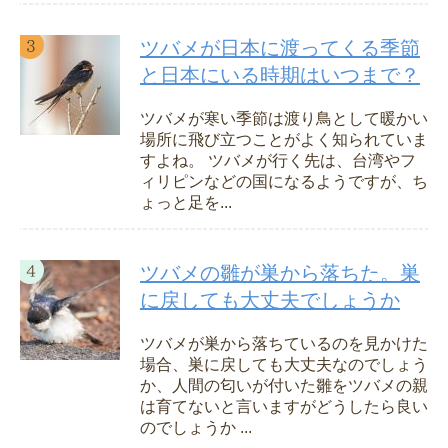
ツバメが日本に渡ってくる季節
と日本にいる時期はいつまで？
ツバメが寒い季節は渡り鳥として暖かい
場所に飛び立つことがよく知られていま
すよね。 ツバメが行く先は、台湾やフ
ィリピンなどの国になるようですが、ち
ょっと足を...
ツバメの雛が巣から落ちた。巣
に戻しても大丈夫でしょうか
ツバメが巣から落ちているのを見かけた
場合、巣に戻しても大丈夫なのでしょう
か、人間の匂いが付いた雛をツバメの親
は育てないと言いますがどうしたら良い
のでしょうか ...