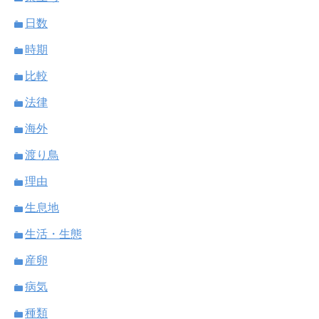
日数
時期
比較
法律
海外
渡り鳥
理由
生息地
生活・生態
産卵
病気
種類