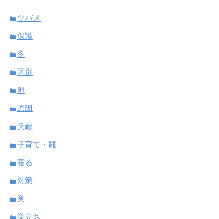
ツバメ
保護
冬
区別
卵
原因
天敵
子育て・雛
寝る
対策
巣
巣立ち