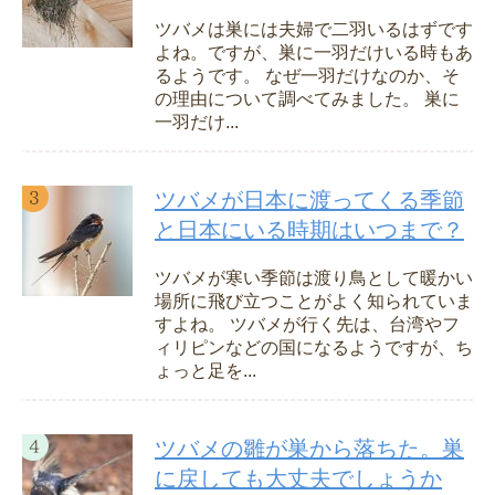
ツバメは巣には夫婦で二羽いるはずです
よね。ですが、巣に一羽だけいる時もあ
るようです。 なぜ一羽だけなのか、そ
の理由について調べてみました。 巣に
一羽だけ...
ツバメが日本に渡ってくる季節
と日本にいる時期はいつまで？
ツバメが寒い季節は渡り鳥として暖かい
場所に飛び立つことがよく知られていま
すよね。 ツバメが行く先は、台湾やフ
ィリピンなどの国になるようですが、ち
ょっと足を...
ツバメの雛が巣から落ちた。巣
に戻しても大丈夫でしょうか