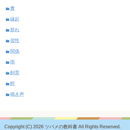
糞
縁起
群れ
習性
関係
雨
飼育
餌
鳴き声
Copyright (C) 2026 ツバメの教科書
All Rights Reserved.