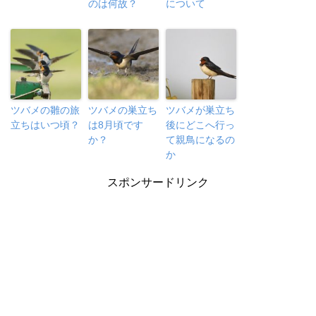
のは何故？
について
ツバメの雛の旅
ツバメの巣立ち
ツバメが巣立ち
立ちはいつ頃？
は8月頃です
後にどこへ行っ
か？
て親鳥になるの
か
スポンサードリンク