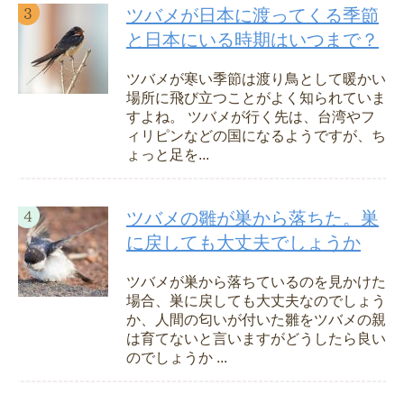
ツバメが日本に渡ってくる季節
と日本にいる時期はいつまで？
ツバメが寒い季節は渡り鳥として暖かい
場所に飛び立つことがよく知られていま
すよね。 ツバメが行く先は、台湾やフ
ィリピンなどの国になるようですが、ち
ょっと足を...
ツバメの雛が巣から落ちた。巣
に戻しても大丈夫でしょうか
ツバメが巣から落ちているのを見かけた
場合、巣に戻しても大丈夫なのでしょう
か、人間の匂いが付いた雛をツバメの親
は育てないと言いますがどうしたら良い
のでしょうか ...