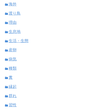
海外
渡り鳥
理由
生息地
生活・生態
産卵
病気
種類
糞
縁起
群れ
習性