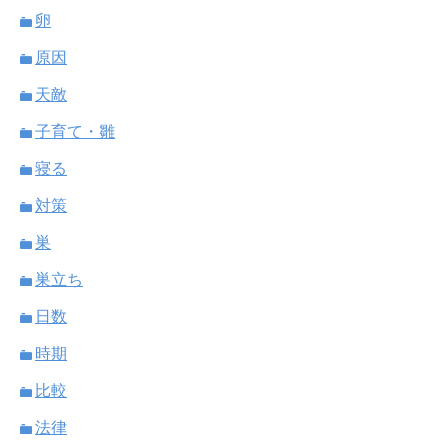
卵
原因
天敵
子育て・雛
寝る
対策
巣
巣立ち
日数
時期
比較
法律