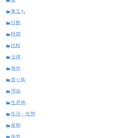
巣立ち
日数
時期
比較
法律
海外
渡り鳥
理由
生息地
生活・生態
産卵
病気