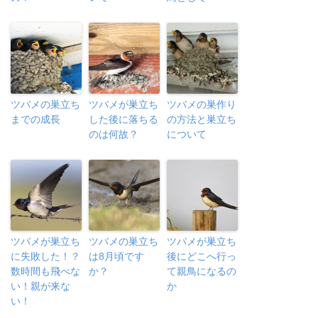
ツバメの巣立ち
ツバメが巣立ち
ツバメの巣作り
までの成長
した後に落ちる
の方法と巣立ち
のは何故？
について
ツバメが巣立ち
ツバメの巣立ち
ツバメが巣立ち
に失敗した！？
は8月頃です
後にどこへ行っ
数時間も飛べな
か？
て親鳥になるの
い！親が来な
か
い！