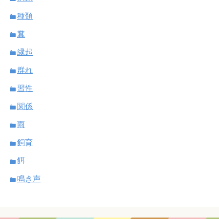
種類
糞
縁起
群れ
習性
関係
雨
飼育
餌
鳴き声