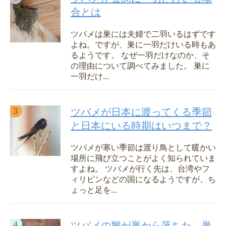
合とは
ツバメは巣には夫婦で二羽いるはずです
よね。ですが、巣に一羽だけいる時もあ
るようです。 なぜ一羽だけなのか、そ
の理由について調べてみました。 巣に
一羽だけ...
ツバメが日本に渡ってくる季節
と日本にいる時期はいつまで？
ツバメが寒い季節は渡り鳥として暖かい
場所に飛び立つことがよく知られていま
すよね。 ツバメが行く先は、台湾やフ
ィリピンなどの国になるようですが、ち
ょっと足を...
ツバメの雛が巣から落ちた。巣