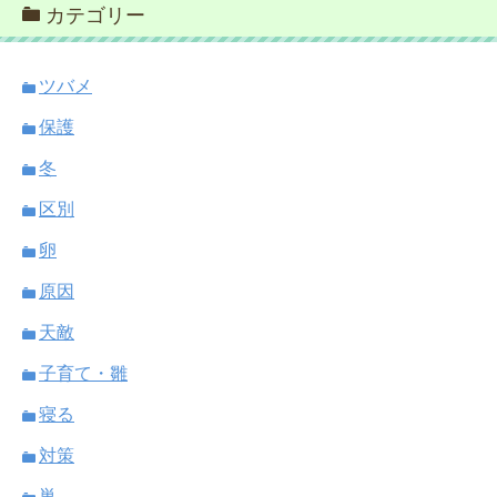
カテゴリー
ツバメ
保護
冬
区別
卵
原因
天敵
子育て・雛
寝る
対策
巣