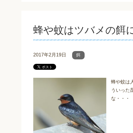
蜂や蚊はツバメの餌
2017年2月19日
餌
蜂や蚊は
ういった
な・・・