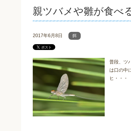
親ツバメや雛が食べ
2017年6月8日
餌
普段、ツ
は口の中
ヒ・・・