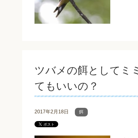
ツバメの餌としてミ
てもいいの？
2017年2月18日
餌