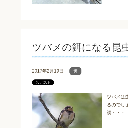
ツバメの餌になる昆
2017年2月19日
餌
ツバメは
るのでし
調・・・