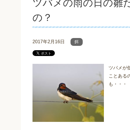
ツバメの雨の日の雛
の？
2017年2月16日
餌
ツバメが
ことある
も・・・