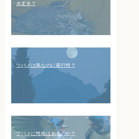
大丈夫？
ツバメは鳥なのに夜行性？
ツバメに性格はあるのか？